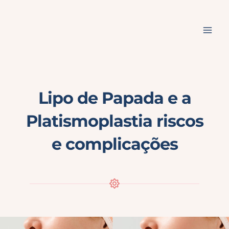
Ir
para
o
conteúdo
Lipo de Papada e a
Platismoplastia riscos
e complicações