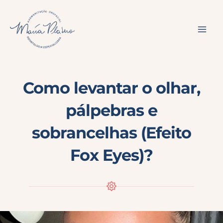
Ir
para
o
conteúdo
Como levantar o olhar,
pálpebras e
sobrancelhas (Efeito
Fox Eyes)?