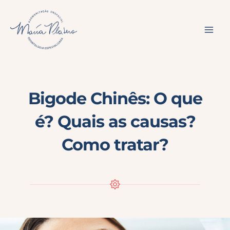
Ir
para
o
conteúdo
Bigode Chinês: O que
é? Quais as causas?
Como tratar?